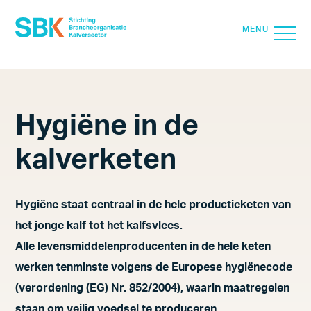
SLUIT
MENU
Search for:
Zoek
Hygiëne in de
Over SBK
kalverketen
Kwaliteit
Vitaal Kalf
Hygiëne staat centraal in de hele productieketen van
het jonge kalf tot het kalfsvlees.
Kalverzorg
Alle levensmiddelenproducenten in de hele keten
Voedselveiligheid
werken tenminste volgens de Europese hygiënecode
Duurzaamheid & Circulariteit
(verordening (EG) Nr. 852/2004), waarin maatregelen
staan om veilig voedsel te produceren.