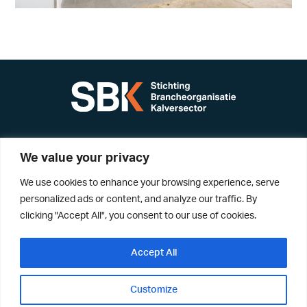
Nevelgaarde 20-d
We value your privacy
3436 ZZ Nieuwegein
We use cookies to enhance your browsing experience, serve
Postbus 2703
personalized ads or content, and analyze our traffic. By
3440 GC Nieuwegein
clicking "Accept All", you consent to our use of cookies.
+31 (0) 88-9984325
info@kalversector.nl
Accept All
Customize
Disclaimer