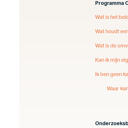
Programma O
Onderzoek & Innovatie
Wat is het be
Wat houdt een
Disclaimer
Wat is de om
Privacyverklaring
Kan ik mijn e
Cookieverklaring
Ik ben geen k
Waar kan
Onderzoeksb