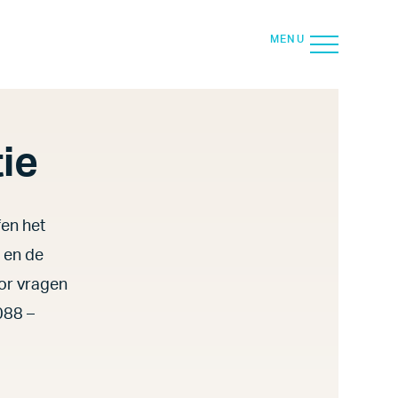
SLUIT
MENU
Zoek
ie
fen het
 en de
oor vragen
088 –