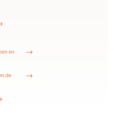
 ben en
en de