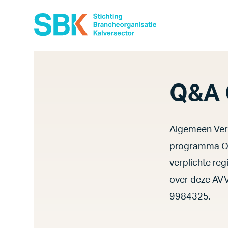
Search for:
Q&A 
Over SBK
Algemeen Ver
Kwaliteit
programma Ond
Vitaal Kalf
verplichte reg
Kalverzorg
over deze AVV
9984325.
Voedselveiligheid
Duurzaamheid & Circulariteit