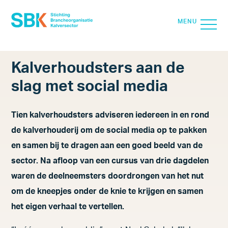
SLUIT
MENU
Search for:
Zoek
Kalverhoudsters aan de
slag met social media
Over SBK
Tien kalverhoudsters adviseren iedereen in en rond
Kwaliteit
de kalverhouderij om de social media op te pakken
Vitaal Kalf
en samen bij te dragen aan een goed beeld van de
sector. Na afloop van een cursus van drie dagdelen
Kalverzorg
waren de deelneemsters doordrongen van het nut
Voedselveiligheid
om de kneepjes onder de knie te krijgen en samen
het eigen verhaal te vertellen.
Duurzaamheid & Circulariteit