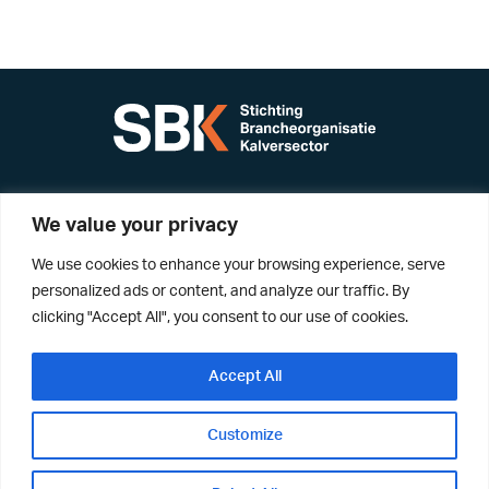
Nevelgaarde 20-d
We value your privacy
3436 ZZ Nieuwegein
We use cookies to enhance your browsing experience, serve
Postbus 2703
personalized ads or content, and analyze our traffic. By
3440 GC Nieuwegein
clicking "Accept All", you consent to our use of cookies.
+31 (0) 88-9984325
info@kalversector.nl
Accept All
Customize
Disclaimer
Privacyverklaring