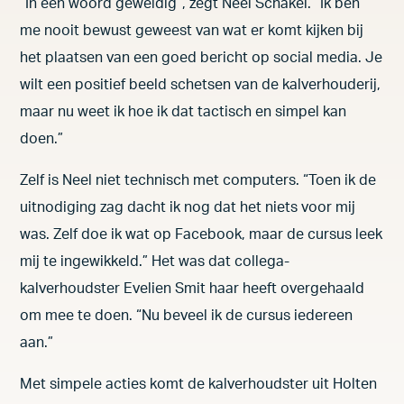
Onderzoek & Innovatie
“In één woord geweldig”, zegt Neel Schakel. “Ik ben
me nooit bewust geweest van wat er komt kijken bij
het plaatsen van een goed bericht op social media. Je
wilt een positief beeld schetsen van de kalverhouderij,
Disclaimer
maar nu weet ik hoe ik dat tactisch en simpel kan
Privacyverklaring
doen.”
Cookieverklaring
Zelf is Neel niet technisch met computers. “Toen ik de
uitnodiging zag dacht ik nog dat het niets voor mij
was. Zelf doe ik wat op Facebook, maar de cursus leek
mij te ingewikkeld.” Het was dat collega-
kalverhoudster Evelien Smit haar heeft overgehaald
om mee te doen. “Nu beveel ik de cursus iedereen
aan.”
Met simpele acties komt de kalverhoudster uit Holten